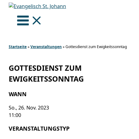
Zum
Inhalt
springen
Startseite
»
Veranstaltungen
»
Gottesdienst zum Ewigkeitssonntag
GOTTESDIENST ZUM
EWIGKEITSSONNTAG
WANN
So., 26. Nov. 2023
11:00
VERANSTALTUNGSTYP