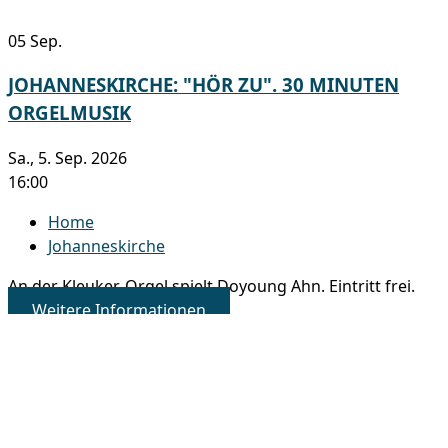
05
Sep.
JOHANNESKIRCHE: "HÖR ZU". 30 MINUTEN
ORGELMUSIK
Sa., 5. Sep. 2026
16:00
Home
Johanneskirche
An der Kleuker-Orgel spielt Doyoung Ahn. Eintritt frei.
Weitere Informationen
06
Sep.
GOTTESDIENST MIT ABENDMAHL
So., 6. Sep. 2026
10:00