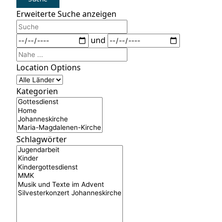
Erweiterte Suche anzeigen
Suche
Daten
und
Nahe
...
Location Options
Land
Kategorien
Kategorien
Schlagwörter
Schlagwörter