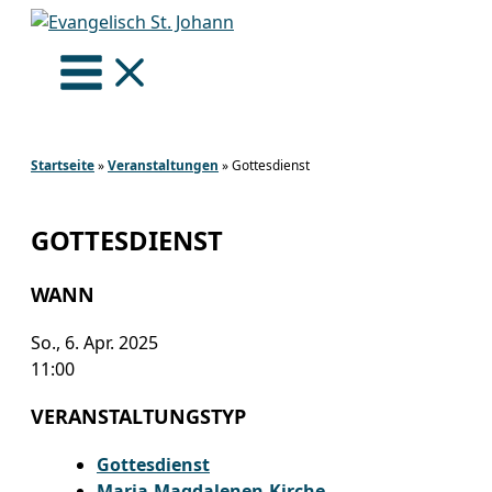
Zum
Inhalt
springen
Startseite
»
Veranstaltungen
»
Gottesdienst
GOTTESDIENST
WANN
So., 6. Apr. 2025
11:00
VERANSTALTUNGSTYP
Gottesdienst
Maria-Magdalenen-Kirche